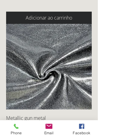
Adicionar ao carrinho
Metallic gun metal
Preço
CA$ 0,00
Phone
Email
Facebook