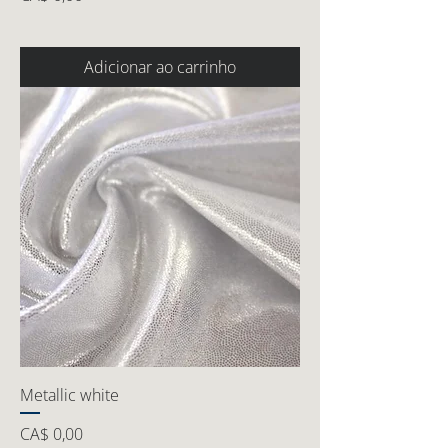
Adicionar ao carrinho
Metallic white
Preço
CA$ 0,00