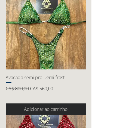
Avocado semi pro Demi frost
Preço normal
Preço promocional
CA$ 800,00
CA$ 560,00
Adicionar ao carrinho