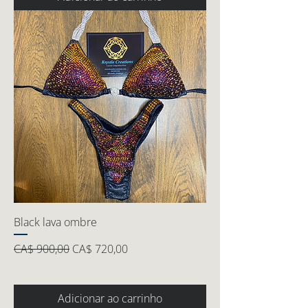
Black lava ombre
Preço normal
Preço promocional
CA$ 900,00
CA$ 720,00
Adicionar ao carrinho