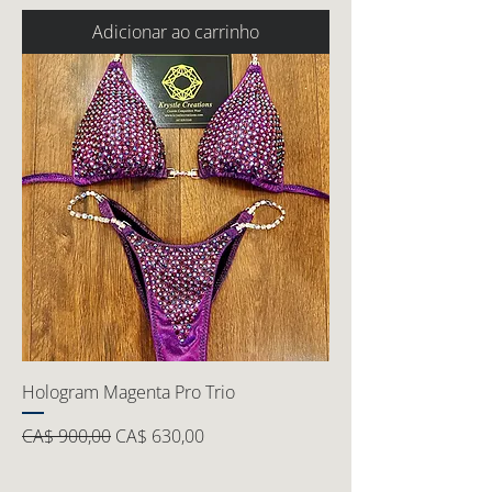
Adicionar ao carrinho
Hologram Magenta Pro Trio
Preço normal
Preço promocional
CA$ 900,00
CA$ 630,00