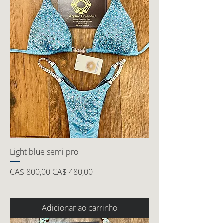
Light blue semi pro
Preço normal
Preço promocional
CA$ 800,00
CA$ 480,00
Adicionar ao carrinho