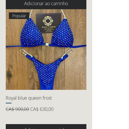
Adicionar ao carrinho
Popular
Royal blue queen frost
Preço normal
Preço promocional
CA$ 900,00
CA$ 630,00