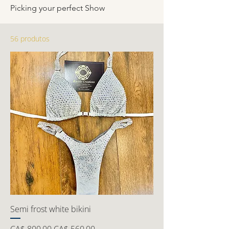
Picking your perfect Show
56 produtos
Semi frost white bikini
Preço normal
Preço promocional