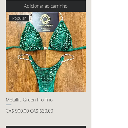
Adicionar ao carrinho
Popular
Metallic Green Pro Trio
Preço normal
Preço promocional
CA$ 900,00
CA$ 630,00