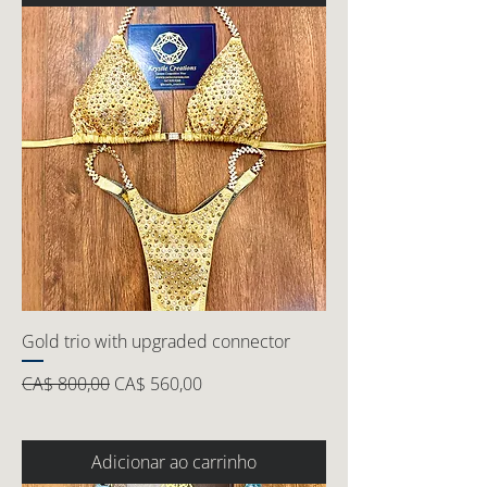
Gold trio with upgraded connector
Preço normal
Preço promocional
CA$ 800,00
CA$ 560,00
Adicionar ao carrinho