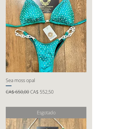
Sea moss opal
Preço normal
Preço promocional
CA$ 650,00
CA$ 552,50
Esgotado