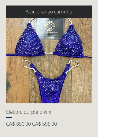
Adicionar ao carrinho
Electric purple bikini
Preço normal
Preço promocional
CA$ 850,00
CA$ 595,00