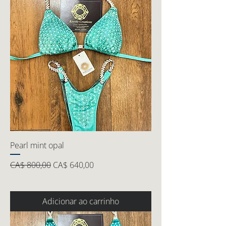
Pearl mint opal
Preço normal
Preço promocional
CA$ 800,00
CA$ 640,00
Adicionar ao carrinho