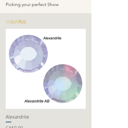
Picking your perfect Show
28点の商品
Alexandrite
価格