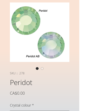
SKU： 278
Peridot
価
CA$0.00
格
Crystal colour
*