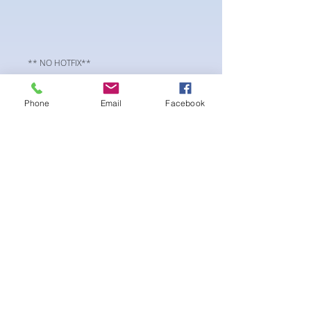
** NO HOTFIX**
SS20 flatback Preciosa Component crystals.
Viva12 collection
Phone
Email
Facebook
まだレビューはありません
最初のレビューを書きませんか？ あ
なたのご意見・ご要望をぜひ共有して
ください。
レビューを投稿