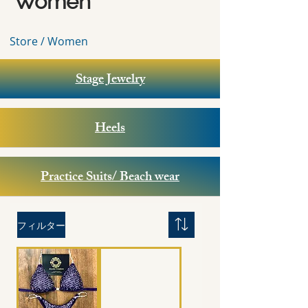
Women
Store / Women
Stage Jewelry
Heels
Practice Suits/ Beach wear
フィルター