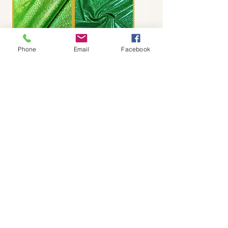
Phone
Email
Facebook
Fitmodel
Fitmodel
Hologram
Hologram
Lime
Emerald
価格
価格
CA$150.00
CA$150.00
カート
カート
に追加
に追加
する
する