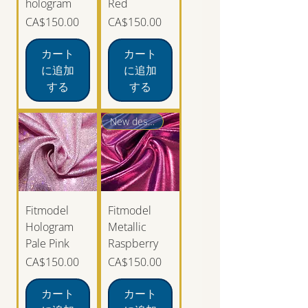
hologram
Red
価格
価格
CA$150.00
CA$150.00
カート
カート
に追加
に追加
する
する
New design
Fitmodel
Fitmodel
Hologram
Metallic
Pale Pink
Raspberry
価格
価格
CA$150.00
CA$150.00
カート
カート