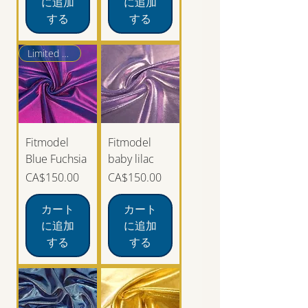
に追加
に追加
する
する
Limited edition
Fitmodel
Fitmodel
Blue Fuchsia
baby lilac
価格
価格
CA$150.00
CA$150.00
カート
カート
に追加
に追加
する
する