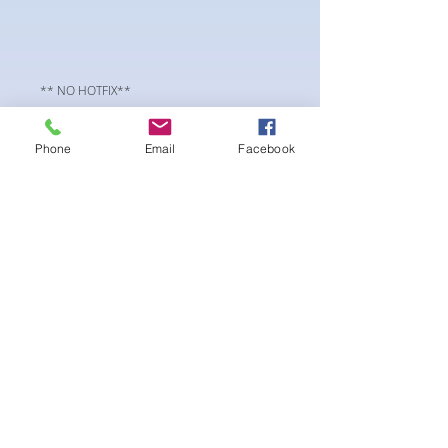
** NO HOTFIX**
SS20 flatback Preciosa Component crystals.
Viva12 collection
Phone
Email
Facebook
まだレビューはありません
最初のレビューを書きませんか？ あ
なたのご意見・ご要望をぜひ共有して
ください。
レビューを投稿