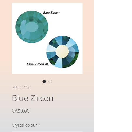
SKU： 273
Blue Zircon
価
CA$0.00
格
Crystal colour
*