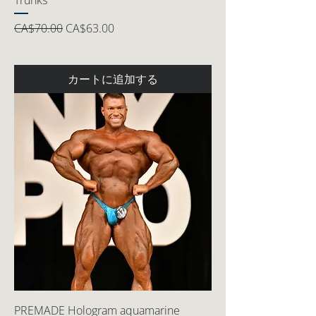
Trunks
通常価格
セール価格
CA$70.00
CA$63.00
カートに追加する
PREMADE Hologram aquamarine