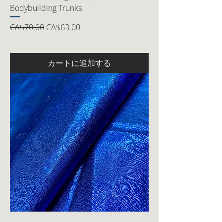
Bodybuilding Trunks
通常価格
セール価格
CA$70.00
CA$63.00
カートに追加する