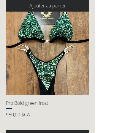
Ajouter au panier
Pro Bold green frost
Prix
950,00 $CA