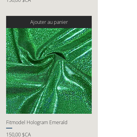
150,00 $CA
Ajouter au panier
Fitmodel Hologram Emerald
Prix
150,00 $CA