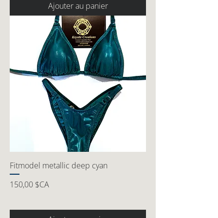
Ajouter au panier
Fitmodel metallic deep cyan
Prix
150,00 $CA