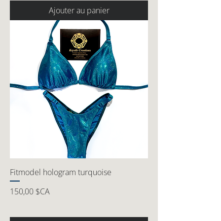
Ajouter au panier
Fitmodel hologram turquoise
Prix
150,00 $CA