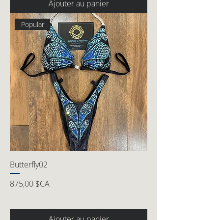
Ajouter au panier
Popular
Butterfly02
Prix
875,00 $CA
Ajouter au panier