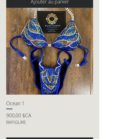
Ajouter au panier
Ocean 1
Prix
900,00 $CA
BKFIGURE