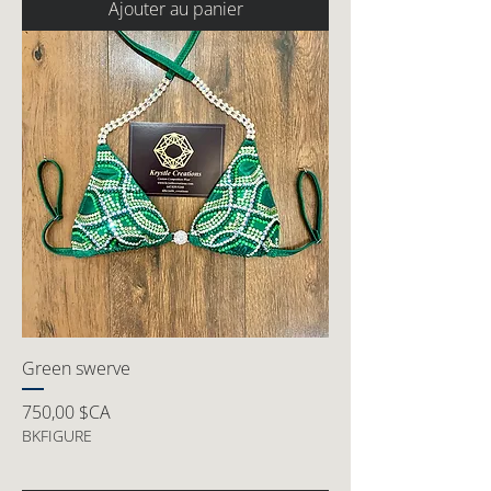
Ajouter au panier
Green swerve
Prix
750,00 $CA
BKFIGURE