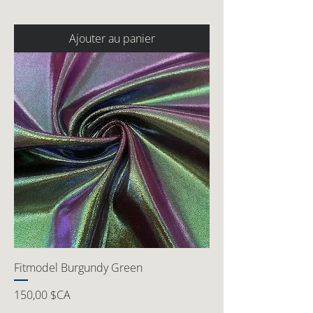
Ajouter au panier
Fitmodel Burgundy Green
Prix
150,00 $CA