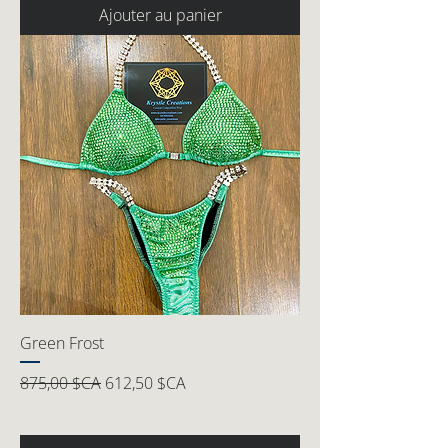
Ajouter au panier
Green Frost
Prix original
Prix promotionnel
875,00 $CA
612,50 $CA