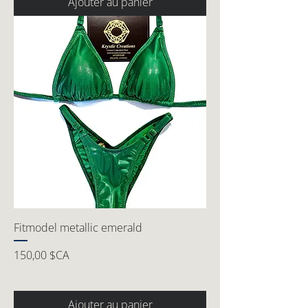
Ajouter au panier
Fitmodel metallic emerald
Prix
150,00 $CA
Ajouter au panier