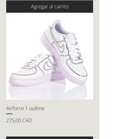
Agregar al carrito
Airforce 1 outline
Precio
275,00 CAD