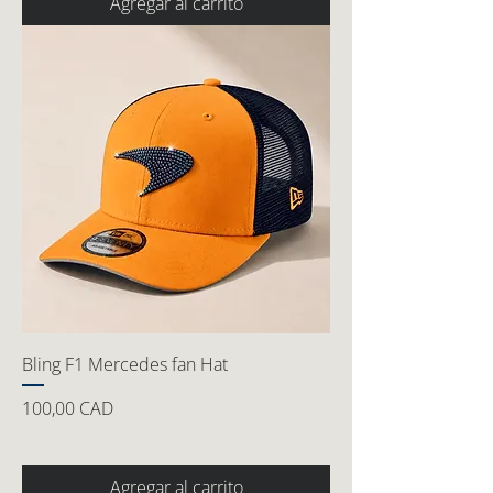
Agregar al carrito
Bling F1 Mercedes fan Hat
Precio
100,00 CAD
Agregar al carrito