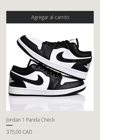
Agregar al carrito
Jordan 1 Panda Check
Precio
375,00 CAD