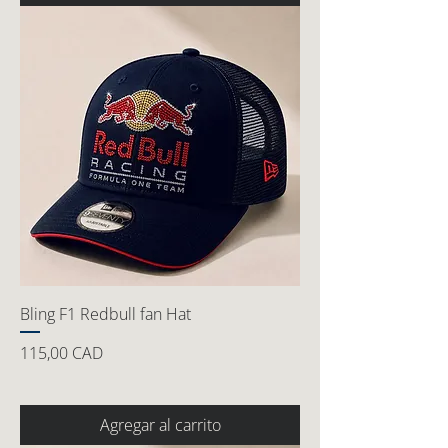
Bling F1 Redbull fan Hat
Precio
115,00 CAD
Agregar al carrito