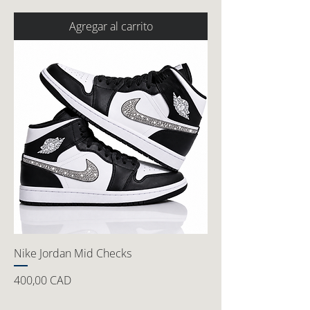
Agregar al carrito
Nike Jordan Mid Checks
Precio
400,00 CAD