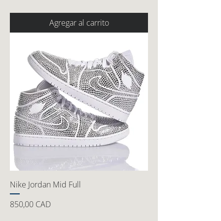
Agregar al carrito
Nike Jordan Mid Full
Precio
850,00 CAD