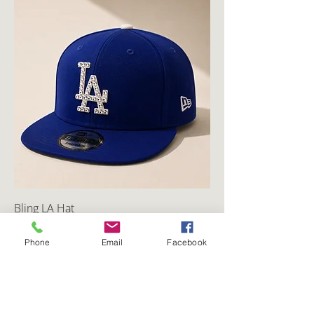
Bling LA Hat
Precio
95,00 CAD
Phone
Email
Facebook
Agregar al carrito