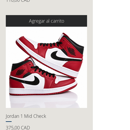
110,00 CAD
Agregar al carrito
Jordan 1 Mid Check
Precio
375,00 CAD