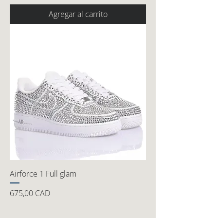
Agregar al carrito
Airforce 1 Full glam
Precio
675,00 CAD