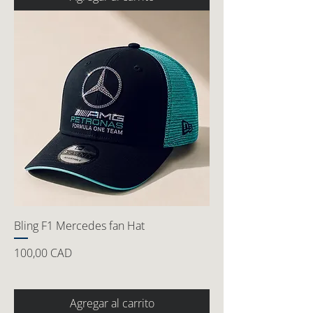
Bling F1 Mercedes fan Hat
Precio
100,00 CAD
Agregar al carrito