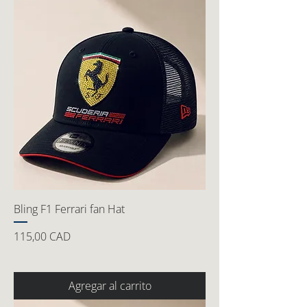
Bling F1 Ferrari fan Hat
Precio
115,00 CAD
Agregar al carrito