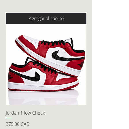
Agregar al carrito
Jordan 1 low Check
Precio
375,00 CAD