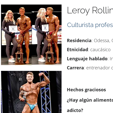
Leroy Rolli
Culturista prof
Residencia
: Odessa,
Etnicidad
: caucásico
Lenguaje hablado
: I
Carrera
: entrenador 
Hechos graciosos
¿Hay algún alimento
adicto?