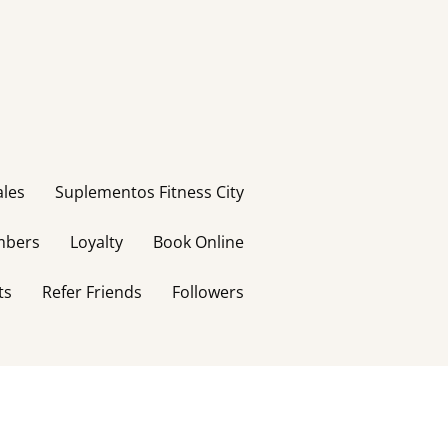
ales
Suplementos Fitness City
bers
Loyalty
Book Online
ts
Refer Friends
Followers