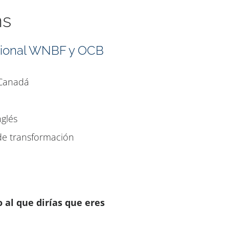
ns
esional WNBF y OCB
 Canadá
nglés
de transformación
 al que dirías que eres