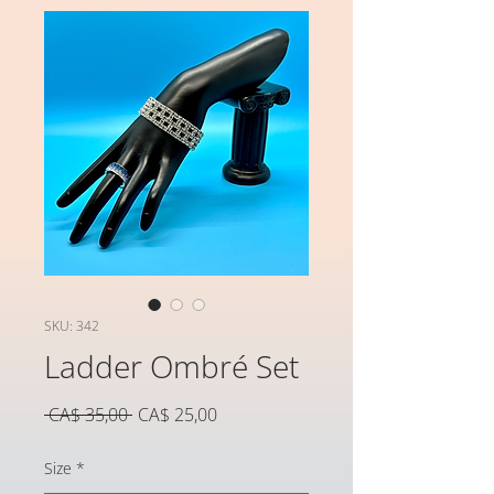
SKU: 342
Ladder Ombré Set
Preço
Preço
 CA$ 35,00 
CA$ 25,00
normal
promocional
Size
*