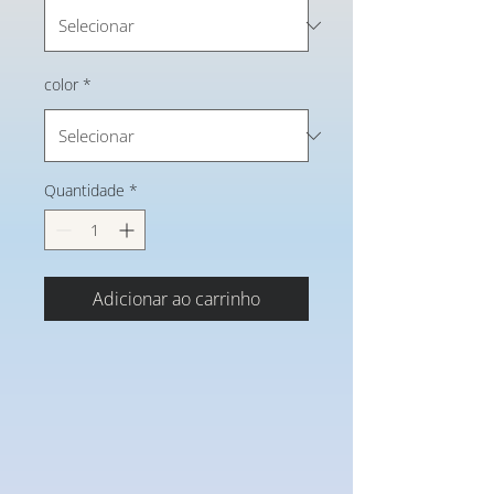
color
*
Quantidade
*
Adicionar ao carrinho