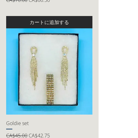
CA$70.00
CA$66.50
カートに追加する
Goldie set
通常価格
セール価格
CA$45.00
CA$42.75