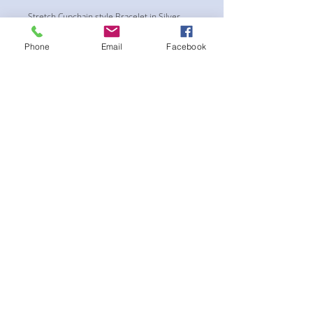
Stretch Cupchain style Bracelet in Silver
Phone
Email
Facebook
まだレビューはありません
最初のレビューを書きませんか？ あ
なたのご意見・ご要望をぜひ共有して
ください。
レビューを投稿