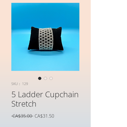
SKU： 129
5 Ladder Cupchain
Stretch
通
セ
 CA$35.00 
CA$31.50
常
ー