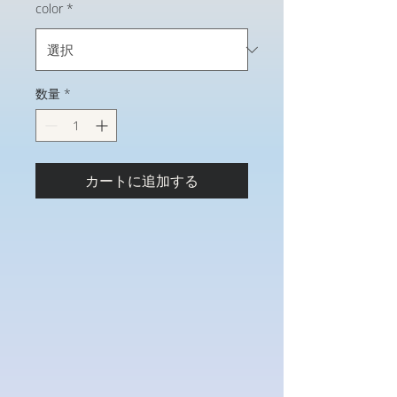
価
ル
color
*
格
価
格
数量
*
カートに追加する