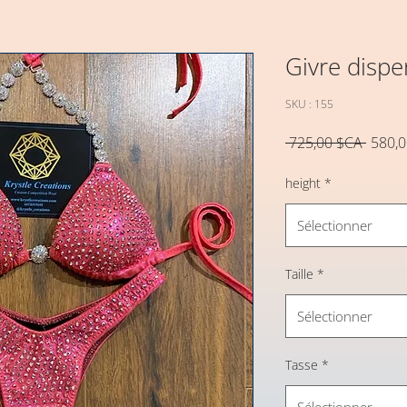
Givre dispe
SKU : 155
Prix
 725,00 $CA 
580,
origina
height
*
Sélectionner
Taille
*
Sélectionner
Tasse
*
Sélectionner