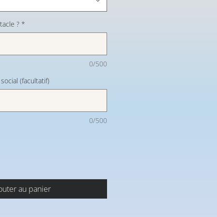
tacle ?
*
0/500
ocial (facultatif)
0/500
outer au panier