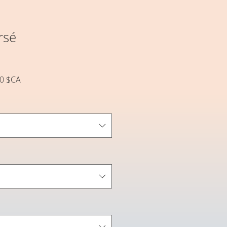
rsé
Prix
00 $CA
l
promotionnel