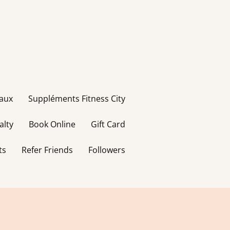
taux
Suppléments Fitness City
alty
Book Online
Gift Card
ts
Refer Friends
Followers