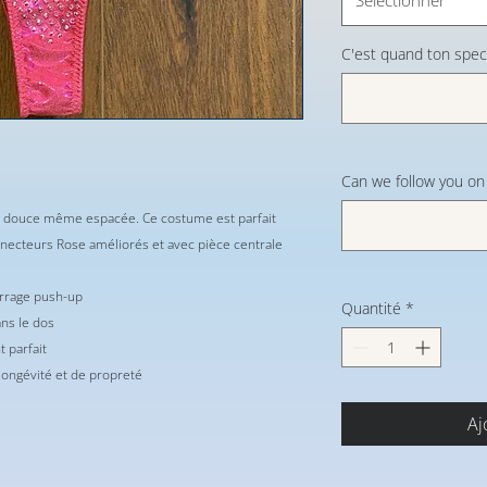
C'est quand ton spec
Can we follow you on s
re douce même espacée. Ce costume est parfait
nnecteurs Rose améliorés et avec pièce centrale
urrage push-up
Quantité
*
ans le dos
 parfait
longévité et de propreté
Aj