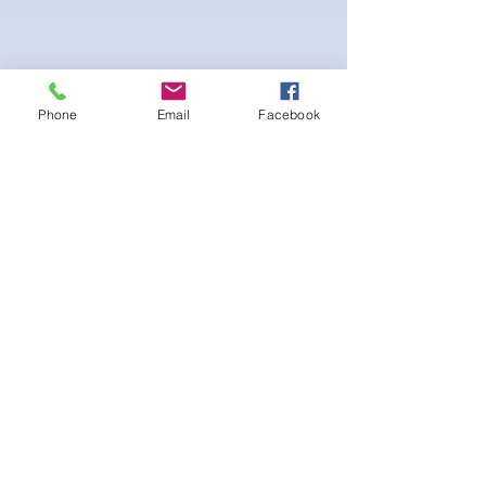
Phone
Email
Facebook
Beautiful Posing bikini with white interior
lining. Scrunch peach bottom for a lifted
booty look. Gold Logo on sewed-on
Emblem on the Cup at the bust. Adjustable
straps and Bikini bottom side tie.
Aucun avis pour le moment
Partagez votre expérience, soyez le
premier à laisser un avis.