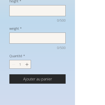
height
*
0/500
weight
*
0/500
Quantité
*
Ajouter au panier