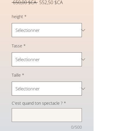
Prix
Prix
 650,00 $CA 
552,50 $CA
original
promotionnel
height
*
Tasse
*
Taille
*
C'est quand ton spectacle ?
*
0/500