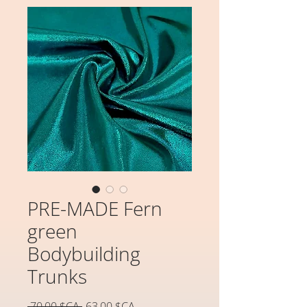
PRE-MADE Fern
green
Bodybuilding
Trunks
Prix
Prix
 70,00 $CA 
63,00 $CA