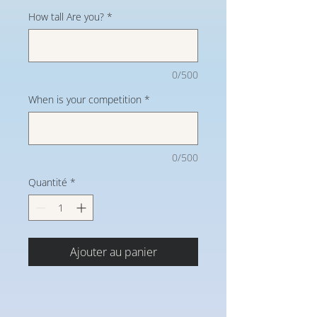
How tall Are you?
*
0/500
When is your competition
*
0/500
Quantité
*
Ajouter au panier