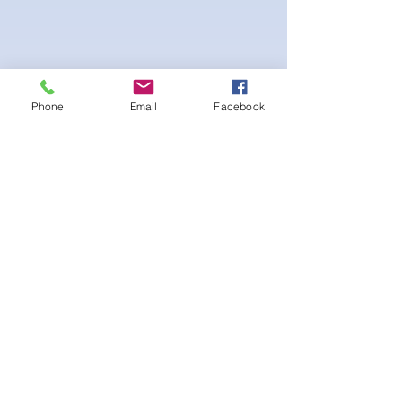
Phone
Email
Facebook
4-way Stretch Polyester Spandex
Bodybuilder trunks
-Black interior Lining for Cleanliness
-Black Interior front piece mesh for swim
comfort.
-machine washable
Aucun avis pour le moment
Partagez votre expérience, soyez le
premier à laisser un avis.