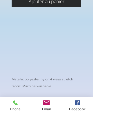
Ajouter au panier
Metallic polyester nylon 4 ways stretch
fabric. Machine washable.
Phone
Email
Facebook
Aucun avis pour le moment
Partagez votre expérience, soyez le
premier à laisser un avis.