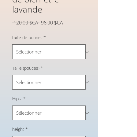
lavande
Prix
Prix
 120,00 $CA 
96,00 $CA
original
promotionnel
taille de bonnet
*
Taille (pouces)
*
Hips
*
height
*