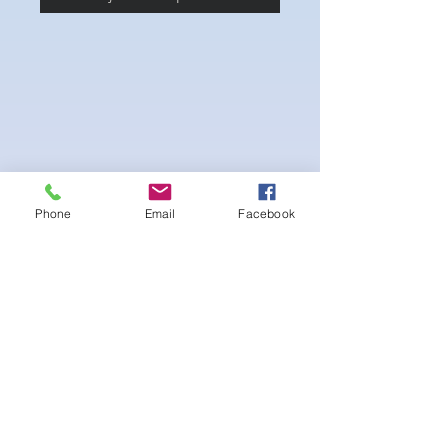
Phone
Email
Facebook
Belle combinaison de bien-être Posing avec
doublure intérieure blanche. Froissez le
bas de pêche pour un look de butin relevé.
Logo doré sur l'emblème cousu sur la
coupe au niveau du buste. Bretelles
réglables et attache latérale au bas du
bikini.