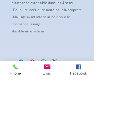
élasthanne extensible dans les 4 sens
-Doublure intérieure noire pour la propreté
-Maillage avant intérieur noir pour le
confort de la nage.
-lavable en machine
Avis
Phone
Email
Facebook
5.0
Noté 5 sur 5.
5
1
4
0
3
0
2
0