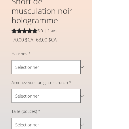
Short de
musculation noir
hologramme
La note est de 5.0 sur cinq étoiles selon 1 avis
5.0 | 1 avis
Prix
Prix
 70,00 $CA 
63,00 $CA
original
promotionnel
Hanches
*
Aimeriez-vous un glute scrunch
*
Taille (pouces)
*