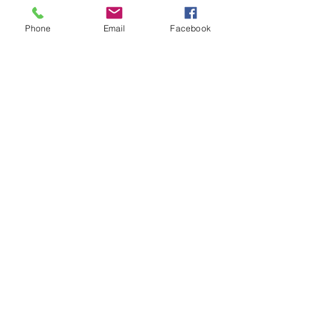
jewelry
Phone
Email
Facebook
Aucun avis pour le moment
Partagez votre expérience, soyez le
premier à laisser un avis.
Laisser un avis
© Copyright 2022 - Créations