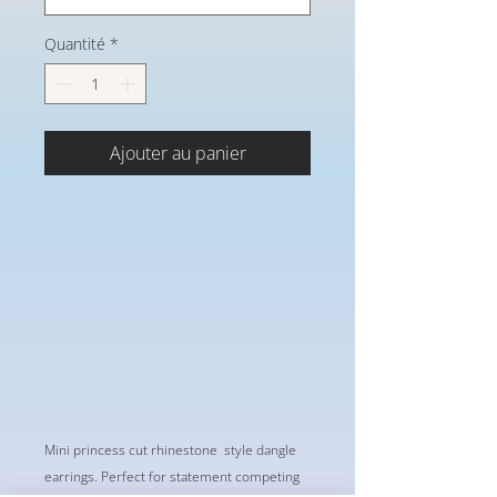
Quantité
*
Ajouter au panier
Mini princess cut rhinestone style dangle
earrings. Perfect for statement competing