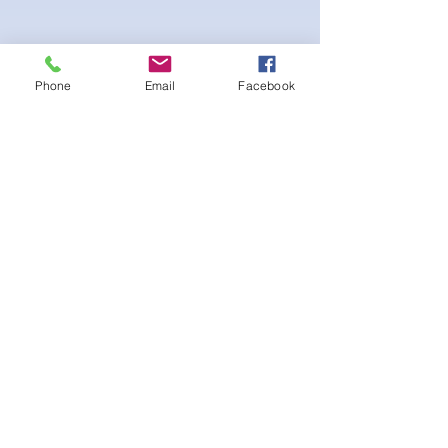
Phone
Email
Facebook
Stretch fabric. Adjustable sliding hip clips
for the perfect fit. Scrunch booty for the
extra peach effect
Aucun avis pour le moment
Partagez votre expérience, soyez le
premier à laisser un avis.