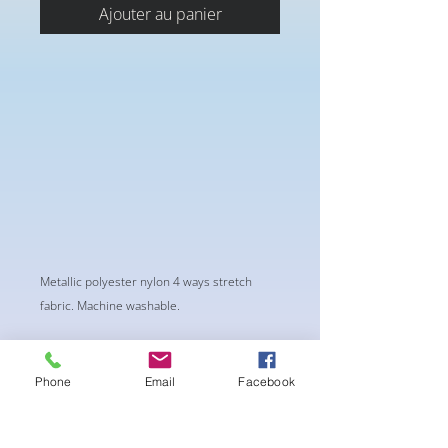
Ajouter au panier
Metallic polyester nylon 4 ways stretch
fabric. Machine washable.
Phone
Email
Facebook
Aucun avis pour le moment
Partagez votre expérience, soyez le