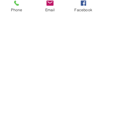
Phone
Email
Facebook
Aucun avis pour le moment
Partagez votre expérience, soyez le
premier à laisser un avis.
Laisser un avis
© Copyright 2022 - Créations