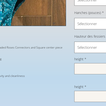
Hanches (pouces)
*
Sélectionner
Hauteur des fessiers
Sélectionner
graded Roses Connectors and Square center piece
ng
height
*
evity and cleanliness
height
*