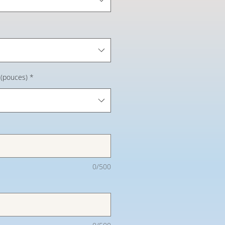
 (pouces)
*
0/500