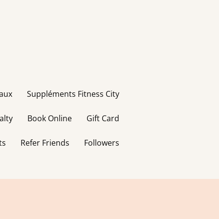
taux
Suppléments Fitness City
alty
Book Online
Gift Card
ts
Refer Friends
Followers