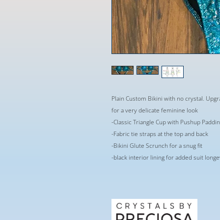
Plain Custom Bikini with no crystal. Up
for a very delicate feminine look
-Classic Triangle Cup with Pushup Paddi
-Fabric tie straps at the top and back
-Bikini Glute Scrunch for a snug fit
-black interior lining for added suit long