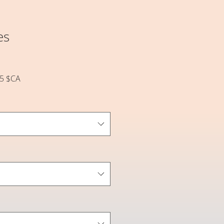
es
Prix
25 $CA
l
promotionnel