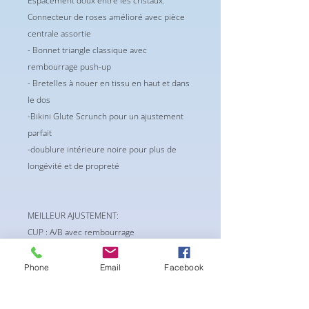
Espacement doux entre les cristaux.
Connecteur de roses amélioré avec pièce
centrale assortie
- Bonnet triangle classique avec
rembourrage push-up
- Bretelles à nouer en tissu en haut et dans
le dos
-Bikini Glute Scrunch pour un ajustement
parfait
-doublure intérieure noire pour plus de
longévité et de propreté
MEILLEUR AJUSTEMENT:
CUP : A/B avec rembourrage
supplémentaire ou B/C Push up doux
Tour de taille : 24-26
Phone
Email
Facebook
Bas : XS/S