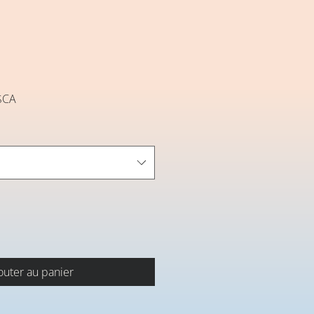
Prix
$CA
promotionnel
outer au panier