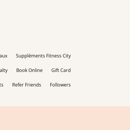
taux
Suppléments Fitness City
alty
Book Online
Gift Card
ts
Refer Friends
Followers