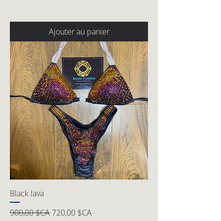
Ajouter au panier
Black lava
Prix original
Prix promotionnel
900,00 $CA
720,00 $CA