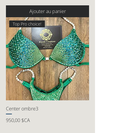
Ajouter au panier
Top Pro choice!
Center ombre3
Prix
950,00 $CA