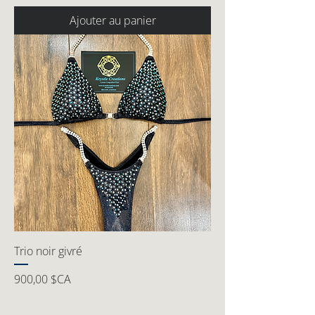
Ajouter au panier
Trio noir givré
Prix
900,00 $CA