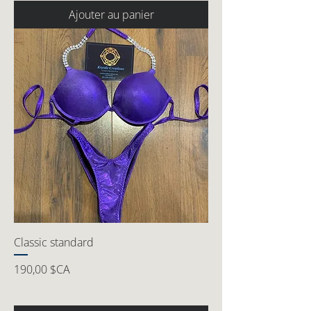
Ajouter au panier
Classic standard
Prix
190,00 $CA