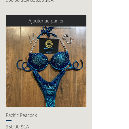
900,00 $CA
850,00 $CA
Ajouter au panier
Pacific Peacock
Prix
950,00 $CA