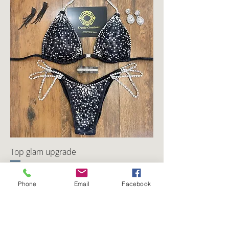
Top glam upgrade
Prix
900,00 $CA
Phone
Email
Facebook
Ajouter au panier