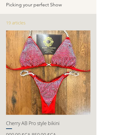
Picking your perfect Show
19 articles
Cherry AB Pro style bikini
Prix original
Prix promotionnel