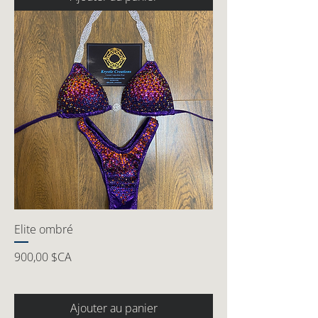
Elite ombré
Prix
900,00 $CA
Ajouter au panier