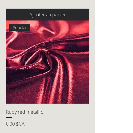
Ajouter au panier
Popular
Ruby red metallic
Prix
0,00 $CA