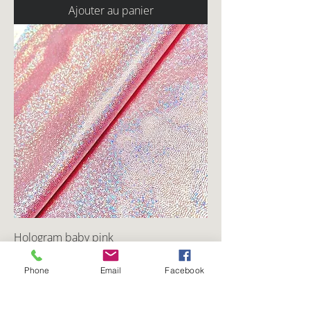
Ajouter au panier
Hologram baby pink
Prix
0,00 $CA
Phone
Email
Facebook