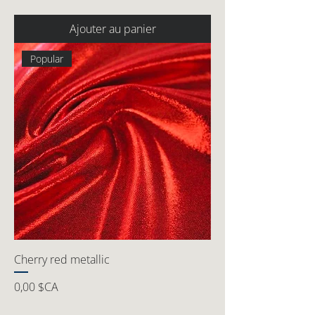
Ajouter au panier
Popular
Cherry red metallic
Prix
0,00 $CA