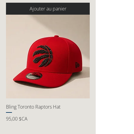
Ajouter au panier
Bling Toronto Raptors Hat
Prix
95,00 $CA