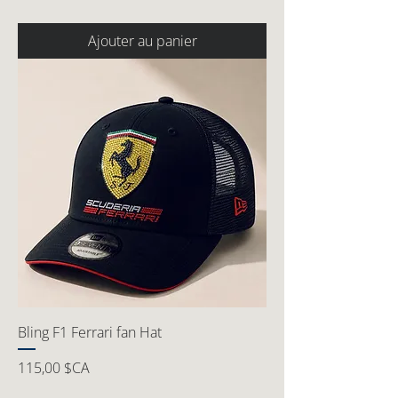
Ajouter au panier
Bling F1 Ferrari fan Hat
Prix
115,00 $CA