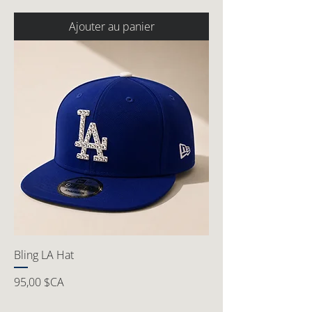
Ajouter au panier
Bling LA Hat
Prix
95,00 $CA