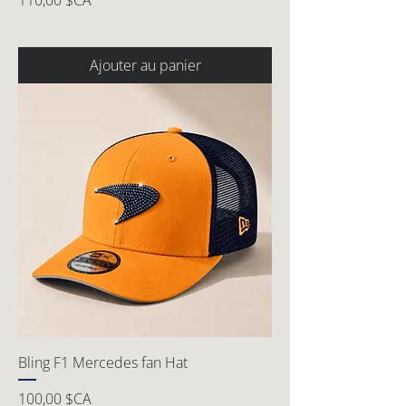
110,00 $CA
Ajouter au panier
Bling F1 Mercedes fan Hat
Prix
100,00 $CA