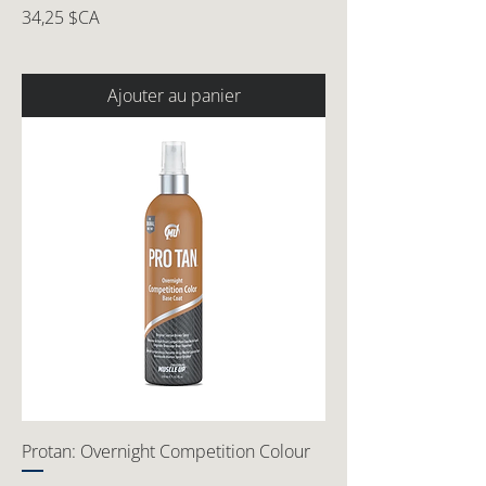
Prix
34,25 $CA
Ajouter au panier
Protan: Overnight Competition Colour