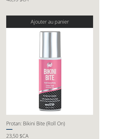
Ajouter au panier
Protan: Bikini Bite (Roll On)
Prix
23,50 $CA