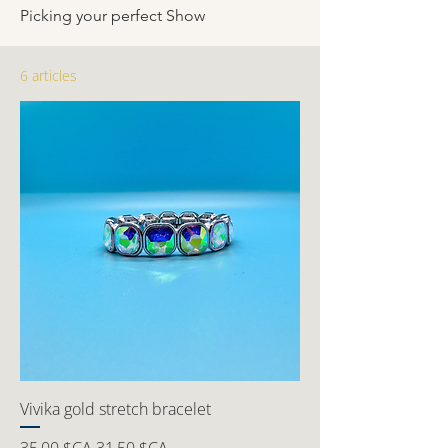
Picking your perfect Show
6 articles
Vivika gold stretch bracelet
Prix original
Prix promotionnel