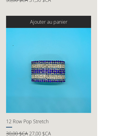
35,00 $CA
31,50 $CA
Ajouter au panier
12 Row Pop Stretch
Prix original
Prix promotionnel
30,00 $CA
27,00 $CA