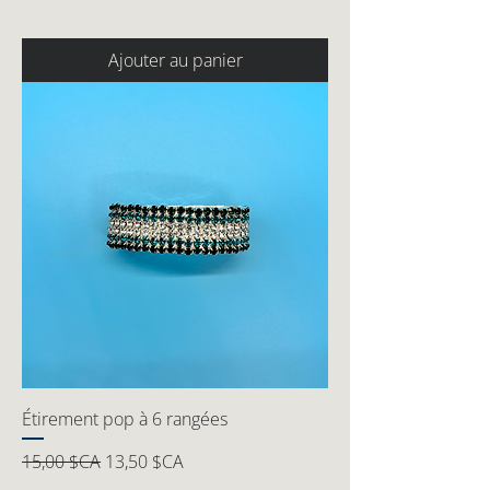
Ajouter au panier
Étirement pop à 6 rangées
Prix original
Prix promotionnel
15,00 $CA
13,50 $CA