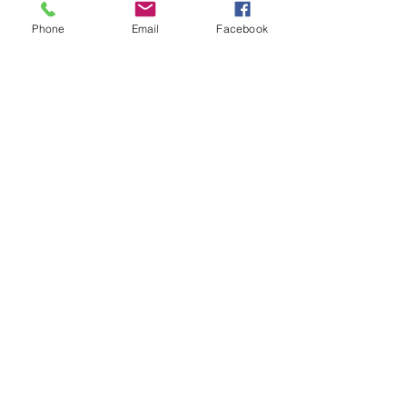
Phone
Email
Facebook
No hay reseñas todavía
Comparte tu opinión. Deja la primera
reseña.
Dejar una reseña
© Copyright 2022 - Creaciones