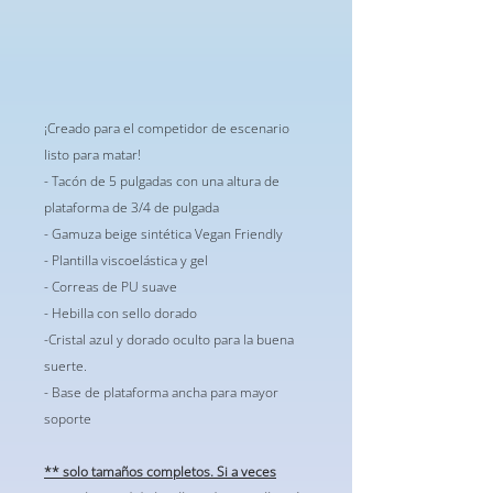
¡Creado para el competidor de escenario
listo para matar!
- Tacón de 5 pulgadas con una altura de
plataforma de 3/4 de pulgada
- Gamuza beige sintética Vegan Friendly
- Plantilla viscoelástica y gel
- Correas de PU suave
- Hebilla con sello dorado
-Cristal azul y dorado oculto para la buena
suerte.
- Base de plataforma ancha para mayor
soporte
** solo tamaños completos. Si a veces