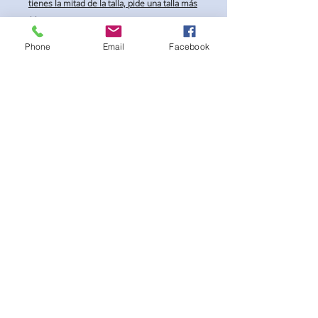
tienes la mitad de la talla, pide una talla más
**
Phone
Email
Facebook
No hay reseñas todavía
Comparte tu opinión. Deja la primera
reseña.
Dejar una reseña