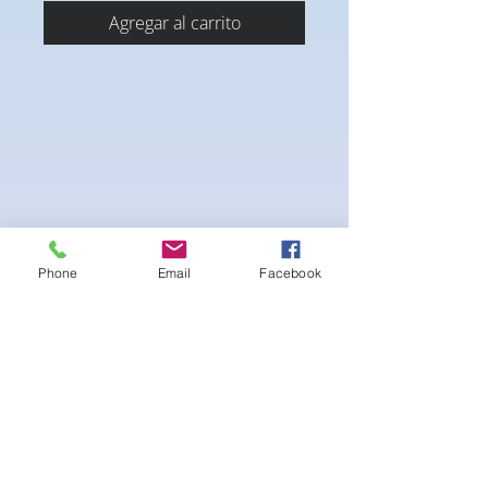
Agregar al carrito
Phone
Email
Facebook
Calzoncillos de culturista de elastano de
poliéster elástico en 4 direcciones
-Revestimiento interior negro para la
limpieza
-Malla interior negra en la parte delantera
para mayor comodidad al nadar.
-lavable en la lavadora