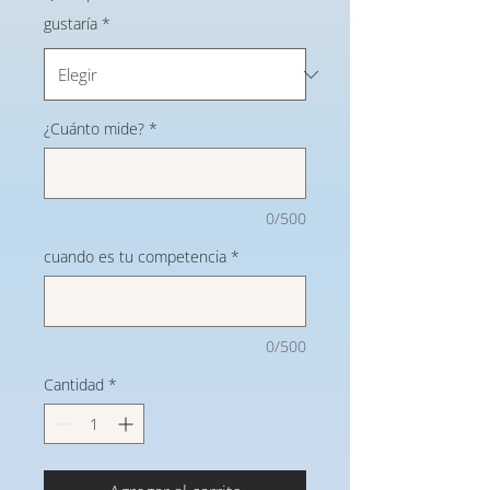
gustaría
*
¿Cuánto mide?
*
0/500
cuando es tu competencia
*
0/500
Cantidad
*