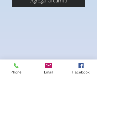
Agregar al carrito
Phone
Email
Facebook
Calzoncillos de culturista de elastano de
poliéster elástico en 4 direcciones
-Revestimiento interior negro para la
limpieza
-Malla interior negra en la parte delantera
para mayor comodidad al nadar.
-lavable en la lavadora