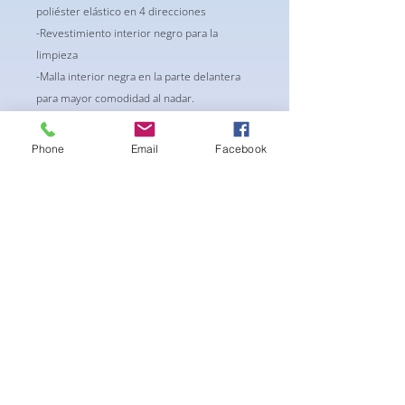
poliéster elástico en 4 direcciones
-Revestimiento interior negro para la
limpieza
-Malla interior negra en la parte delantera
para mayor comodidad al nadar.
-lavable en la lavadora
Phone
Email
Facebook
No hay reseñas todavía
Comparte tu opinión. Deja la primera
reseña.
Dejar una reseña