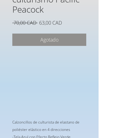
Peacock
Precio
Precio
 70,00 CAD 
63,00 CAD
de
oferta
Agotado
Calzoncillos de culturista de elastano de
poliéster elástico en 4 direcciones
-Tela Azul con Efecto Reflejo Verde