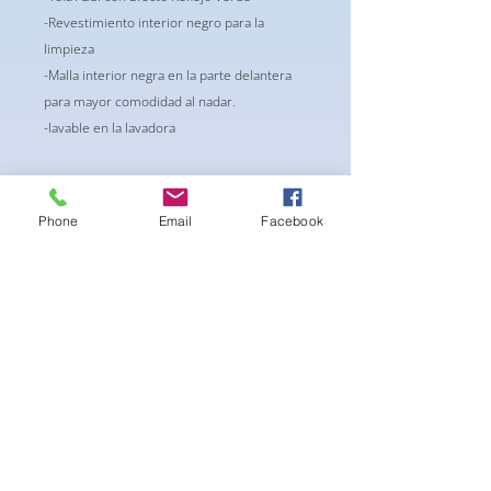
-Revestimiento interior negro para la
limpieza
-Malla interior negra en la parte delantera
para mayor comodidad al nadar.
-lavable en la lavadora
Phone
Email
Facebook
No se pudieron cargar las
reseñas
Parece que hubo un problema
técnico. Intenta volver a conectarte o
actualiza la página.
Actualizar