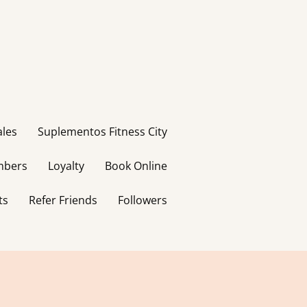
ales
Suplementos Fitness City
bers
Loyalty
Book Online
ts
Refer Friends
Followers