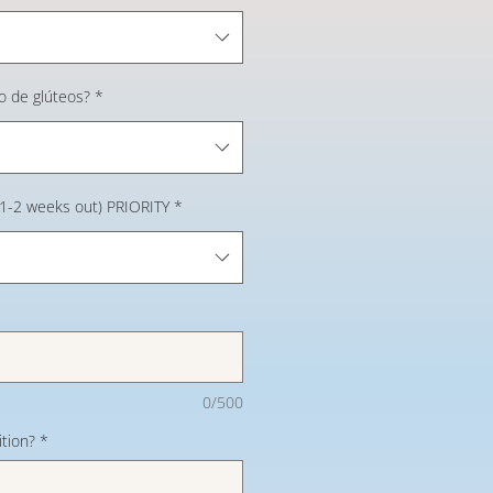
do de glúteos?
*
 (1-2 weeks out) PRIORITY
*
0/500
tion?
*