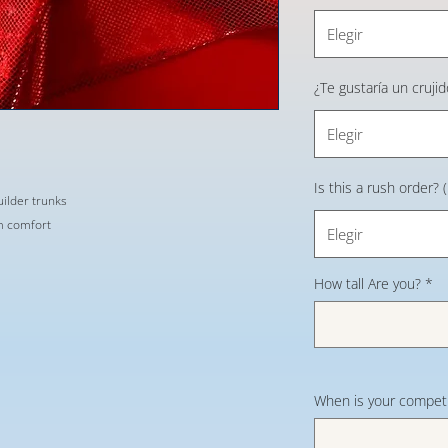
Elegir
¿Te gustaría un cruji
Elegir
Is this a rush order?
ilder trunks
im comfort
Elegir
How tall Are you?
*
When is your competi