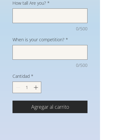
How tall Are you?
*
0/500
When is your competition?
*
0/500
Cantidad
*
Agregar al carrito