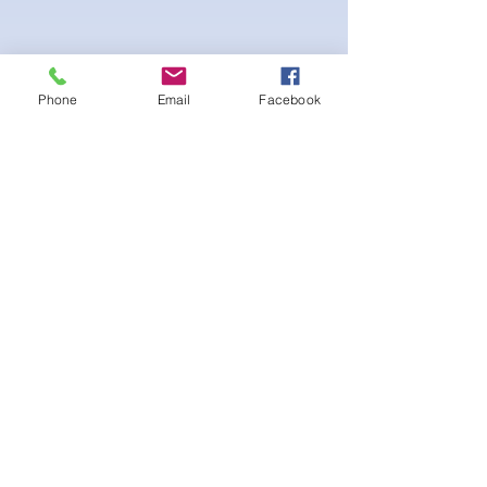
Phone
Email
Facebook
4-way Stretch Polyester Spandex
Bodybuilder trunks
-Black Interior front piece mesh for swim
comfort
.-machine washable
No hay reseñas todavía
Comparte tu opinión. Deja la primera
reseña.