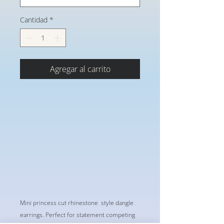
Cantidad
*
Agregar al carrito
Mini princess cut rhinestone style dangle
earrings. Perfect for statement competing