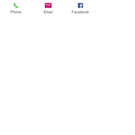
jewelry
Phone
Email
Facebook
No hay reseñas todavía
Comparte tu opinión. Deja la primera
reseña.
Dejar una reseña
© Copyright 2022 - Creaciones