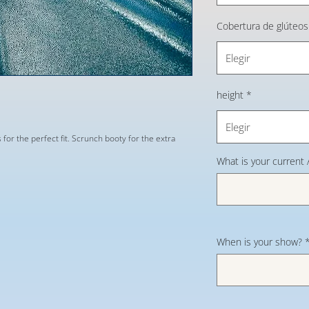
Cobertura de glúteos
Elegir
height
*
Elegir
s for the perfect fit. Scrunch booty for the extra
What is your current
When is your show?