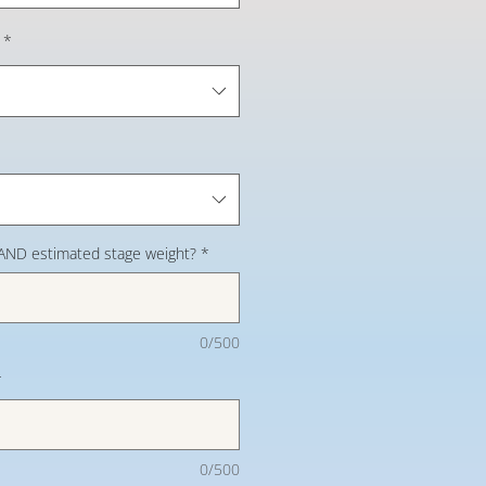
*
 AND estimated stage weight?
*
0/500
*
0/500