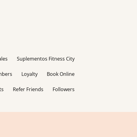
ales
Suplementos Fitness City
bers
Loyalty
Book Online
ts
Refer Friends
Followers