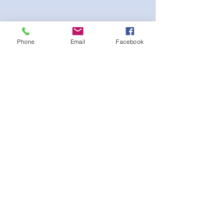
Phone
Email
Facebook
Stretch fabric. Adjustable sliding hip clips
for the perfect fit. Scrunch booty for the
extra peach effect
No hay reseñas todavía
Comparte tu opinión. Deja la primera
reseña.