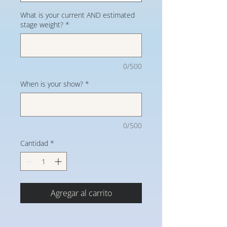
What is your current AND estimated
stage weight?
*
0/500
When is your show?
*
0/500
Cantidad
*
Agregar al carrito