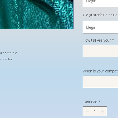
Elegir
¿Te gustaría un cruji
Elegir
How tall Are you?
*
ilder trunks
im comfort
When is your competi
Cantidad
*