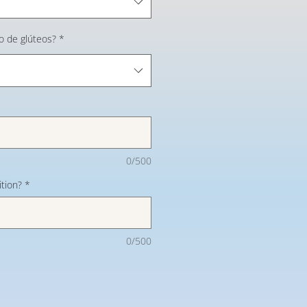
do de glúteos?
*
0/500
tion?
*
0/500