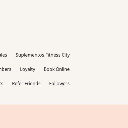
ales
Suplementos Fitness City
bers
Loyalty
Book Online
ts
Refer Friends
Followers