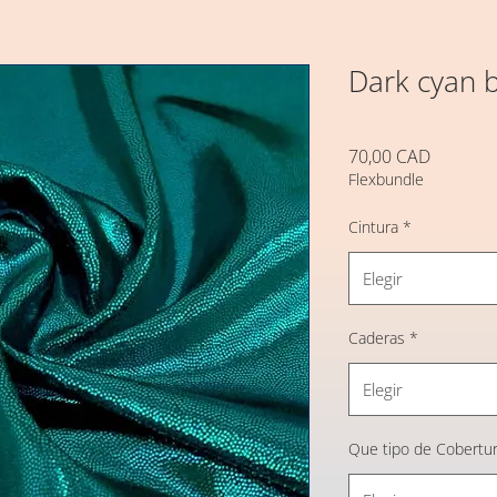
Dark cyan b
Precio
70,00 CAD
Flexbundle
Cintura
*
Elegir
Caderas
*
Elegir
Que tipo de Cobertur