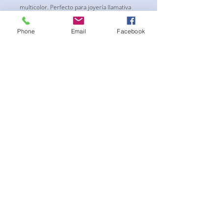
multicolor. Perfecto para joyería llamativa
de la competencia
Phone
Email
Facebook
No hay reseñas todavía
Comparte tu opinión. Deja la primera
reseña.
Dejar una reseña