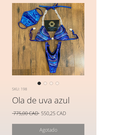
SKU: 198
Ola de uva azul
Precio
Precio
 775,00 CAD 
550,25 CAD
de
oferta
Agotado