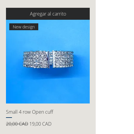
Agregar al carrito
New design
Small 4 row Open cuff
Precio
Precio de oferta
20,00 CAD
19,00 CAD