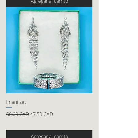
Agregar al carrito
Imani set
Precio
Precio de oferta
50,00 CAD
47,50 CAD
Agregar al carrito