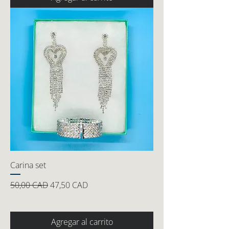
Carina set
Precio
Precio de oferta
50,00 CAD
47,50 CAD
Agregar al carrito