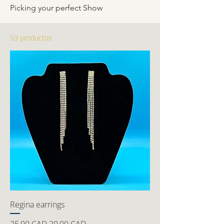
Picking your perfect Show
53 productos
Regina earrings
Precio
Precio de oferta