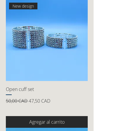
New design
Open cuff set
Precio
Precio de oferta
50,00 CAD
47,50 CAD
Agregar al carrito