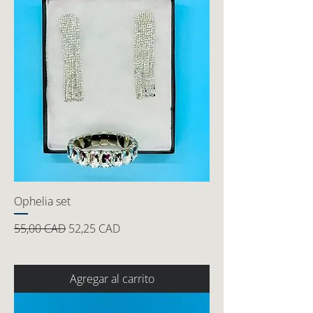
Ophelia set
Precio
Precio de oferta
55,00 CAD
52,25 CAD
Agregar al carrito