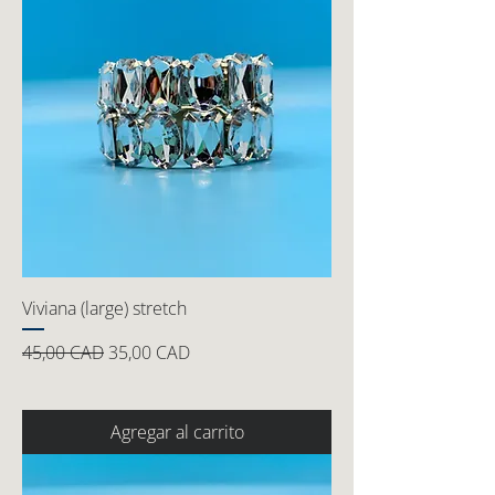
Viviana (large) stretch
Precio
Precio de oferta
45,00 CAD
35,00 CAD
Agregar al carrito