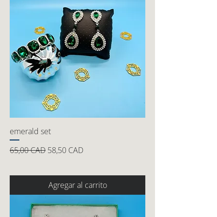
emerald set
Precio
Precio de oferta
65,00 CAD
58,50 CAD
Agregar al carrito