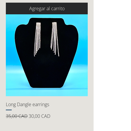
Agregar al carrito
Long Dangle earrings
Precio
Precio de oferta
35,00 CAD
30,00 CAD