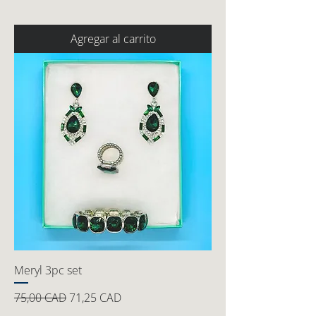
Agregar al carrito
Meryl 3pc set
Precio
Precio de oferta
75,00 CAD
71,25 CAD