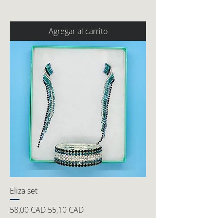
Agregar al carrito
Eliza set
Precio
Precio de oferta
58,00 CAD
55,10 CAD