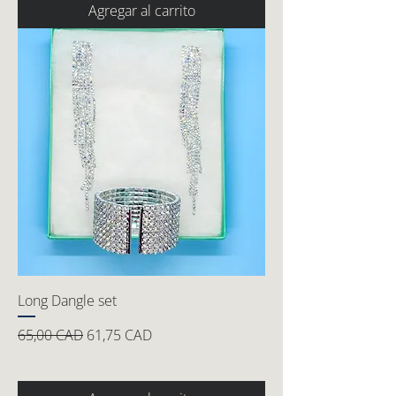
Agregar al carrito
Long Dangle set
Precio
Precio de oferta
65,00 CAD
61,75 CAD