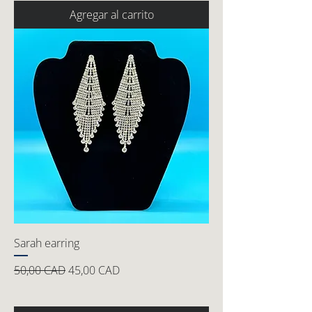
Agregar al carrito
Sarah earring
Precio
Precio de oferta
50,00 CAD
45,00 CAD