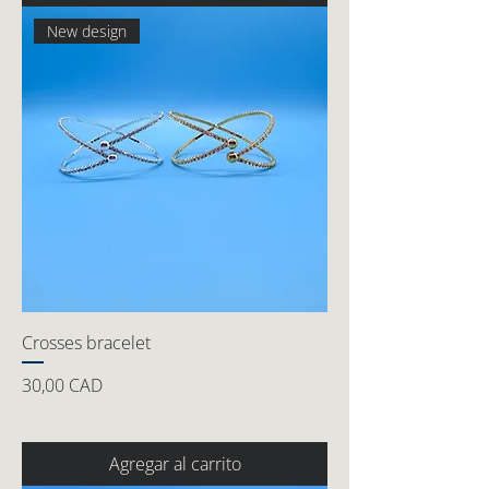
New design
Crosses bracelet
Precio
30,00 CAD
Agregar al carrito