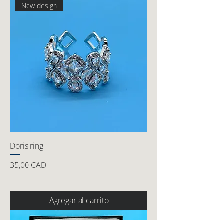
New design
Doris ring
Precio
35,00 CAD
Agregar al carrito