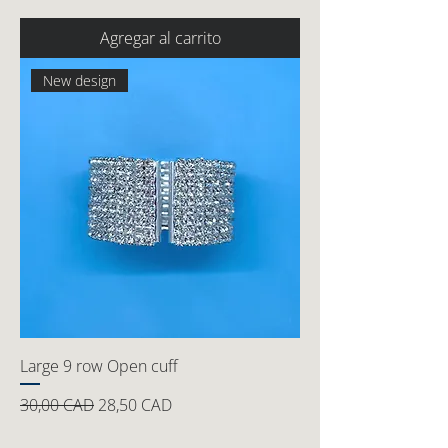
Agregar al carrito
New design
Large 9 row Open cuff
Precio
Precio de oferta
30,00 CAD
28,50 CAD