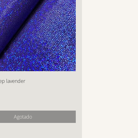
ep lavender
Agotado