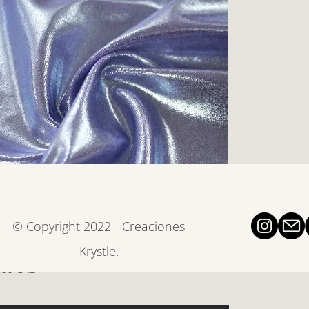
© Copyright 2022 - Creaciones
astel lavender
Krystle.
recio
,00 CAD