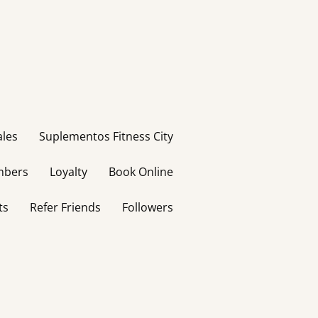
ales
Suplementos Fitness City
bers
Loyalty
Book Online
ts
Refer Friends
Followers