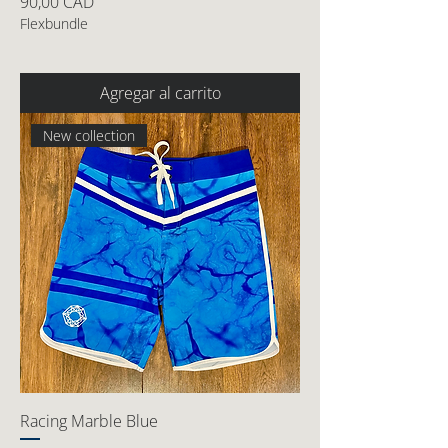
Precio
90,00 CAD
Flexbundle
Agregar al carrito
New collection
Racing Marble Blue