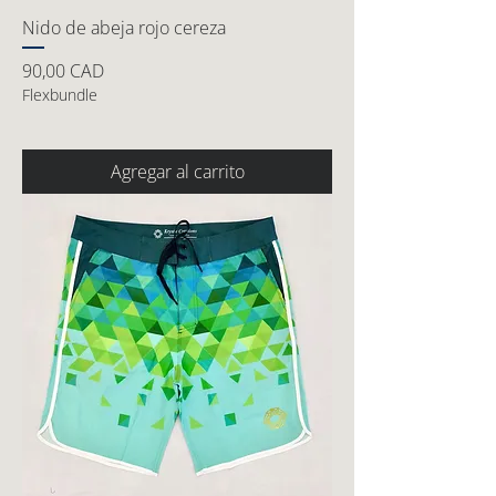
Nido de abeja rojo cereza
Precio
90,00 CAD
Flexbundle
Agregar al carrito