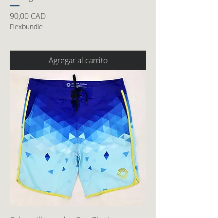
Precio
90,00 CAD
Flexbundle
Agregar al carrito