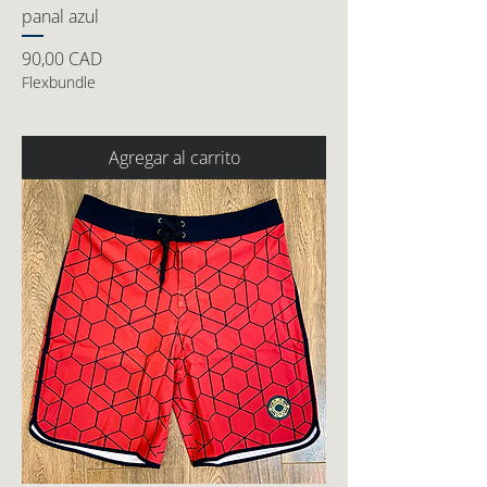
panal azul
Precio
90,00 CAD
Flexbundle
Agregar al carrito