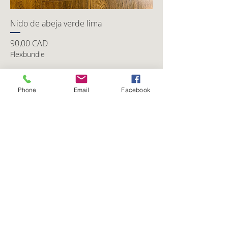
Nido de abeja verde lima
Precio
90,00 CAD
Flexbundle
Agregar al carrito
Phone
Email
Facebook