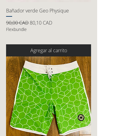
Bañador verde Geo Physique
Precio
Precio de oferta
90,00 CAD
80,10 CAD
Flexbundle
Agregar al carrito