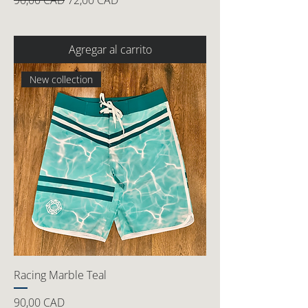
90,00 CAD
72,00 CAD
Agregar al carrito
New collection
Racing Marble Teal
Precio
90,00 CAD