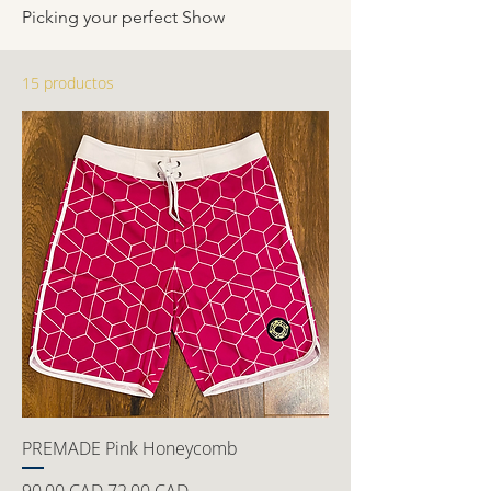
Picking your perfect Show
15 productos
PREMADE Pink Honeycomb
Precio
Precio de oferta