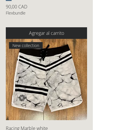
Precio
90,00 CAD
Flexbundle
Agregar al carrito
New collection
Racing Marble white