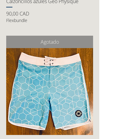
Calzoncillos azules Geo Physique
Precio
90,00 CAD
Flexbundle
Agotado