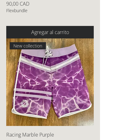
Precio
90,00 CAD
Flexbundle
Agregar al carrito
New collection
Racing Marble Purple