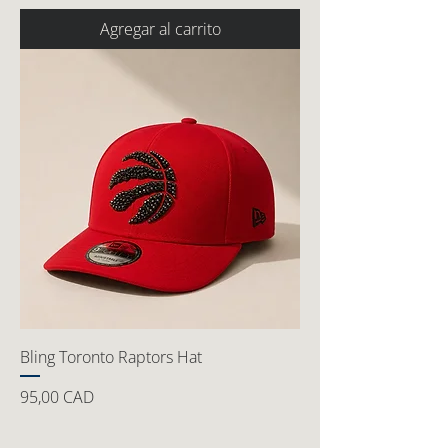
Agregar al carrito
Bling Toronto Raptors Hat
Precio
95,00 CAD