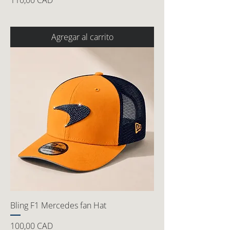
110,00 CAD
Agregar al carrito
Bling F1 Mercedes fan Hat
Precio
100,00 CAD