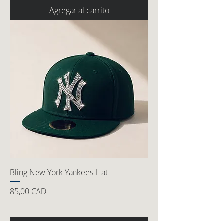
Agregar al carrito
Bling New York Yankees Hat
Precio
85,00 CAD