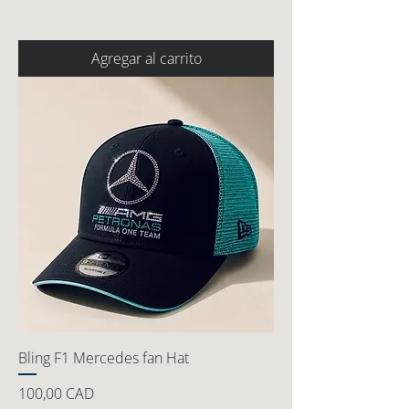
Agregar al carrito
Bling F1 Mercedes fan Hat
Precio
100,00 CAD