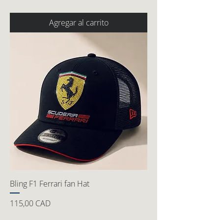
Agregar al carrito
Bling F1 Ferrari fan Hat
Precio
115,00 CAD